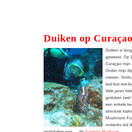
Duiken op Curaça
Duiken is lang
geweest. Op 1
Curaçao mijn
Onder mijn di
namen: Smits, 
last-but-not-l
Vele jaren heb
gedoken (wel 
een enkele ke
absolute toplo
Mushroom For
ondanks dat i
wrakduiker was … de
Superior Producer
.