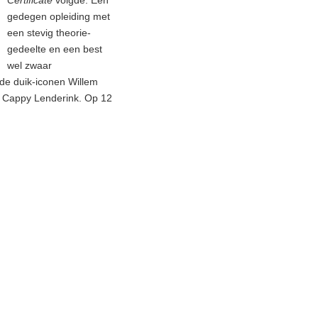
Certificate
volgde. Een
gedegen opleiding met
een stevig theorie-
gedeelte en een best
wel zwaar
de duik-iconen Willem
e Cappy Lenderink. Op 12