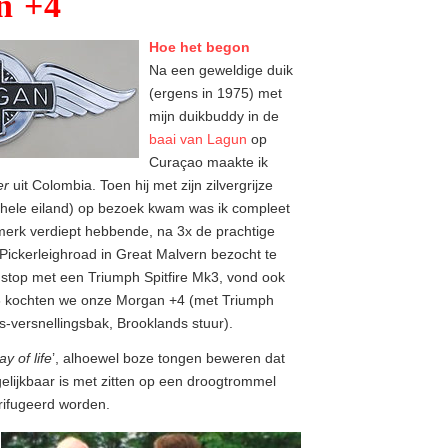
n +4
Hoe het begon
Na een geweldige duik
(ergens in 1975) met
mijn duikbuddy in de
baai van Lagun
op
Curaçao maakte ik
er
uit Colombia. Toen hij met zijn zilvergrijze
 hele eiland) op bezoek kwam was ik compleet
 merk verdiept hebbende, na 3x de prachtige
Pickerleighroad in Great Malvern bezocht te
stop met een Triumph Spitfire Mk3, vond ook
96 kochten we onze Morgan +4 (met Triumph
s-versnellingsbak, Brooklands stuur).
ay of life
’, alhoewel boze tongen beweren dat
elijkbaar is met zitten op een droogtrommel
rifugeerd worden.