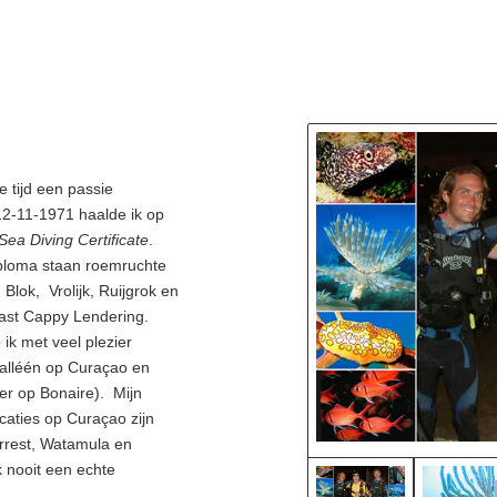
o
e tijd een passie
2-11-1971 haalde ik op
Sea Diving Certificate
.
ploma staan roemruchte
Blok, Vrolijk, Ruijgrok en
east Cappy Lendering.
 ik met veel plezier
alléén op Curaçao en
er op Bonaire). Mijn
caties op Curaçao zijn
rest, Watamula en
k nooit een echte