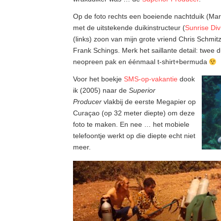
Op de foto rechts een boeiende nachtduik (M
met de uitstekende duikinstructeur (
Sunrise Div
(links) zoon van mijn grote vriend Chris Schmit
Frank Schings. Merk het saillante detail: twee 
neopreen pak en éénmaal t-shirt+bermuda
Voor het boekje
SMS-op-vakantie
dook
ik (2005) naar de
Superior
Producer
vlakbij de eerste Megapier op
Curaçao (op 32 meter diepte) om deze
foto te maken. En nee … het mobiele
telefoontje werkt op die diepte echt niet
meer.