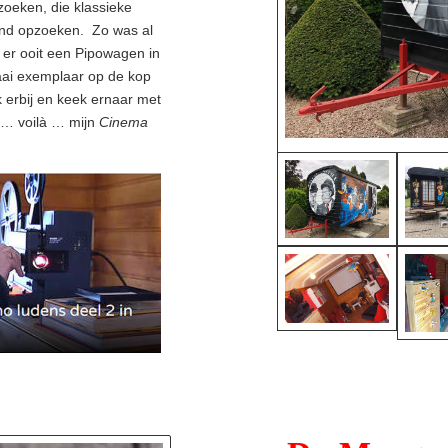
oeken, die klassieke
riend opzoeken.
Zo was al
t er ooit een Pipowagen in
raai exemplaar op de kop
k erbij en keek ernaar met
 … voilà … mijn
Cinema