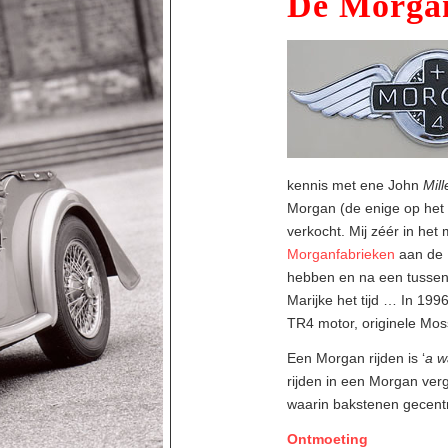
De Morga
kennis met ene John
Mill
Morgan (de enige op het
verkocht. Mij zéér in het
Morganfabrieken
aan de 
hebben en na een tussen
Marijke het tijd … In 19
TR4 motor, originele Mos
Een Morgan rijden is ‘
a w
rijden in een Morgan verg
waarin bakstenen gecent
Ontmoeting