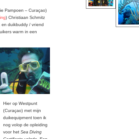
arie Pampoen – Curaçao)
ing
) Christiaan Schmitz
z en duikbuddy / vriend
duikers warm in een
Hier op Westpunt
(Curaçao) met mijn
duikequipment toen ik
nog volop de opleiding
voor het
Sea Diving