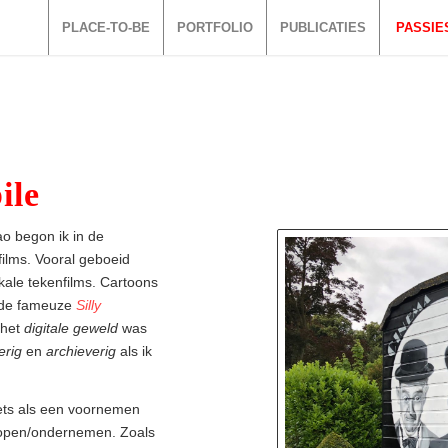
PLACE-TO-BE
PORTFOLIO
PUBLICATIES
PASSIE
ile
o begon ik in de
ilms. Vooral geboeid
ikale tekenfilms. Cartoons
s de fameuze
Silly
 het
digitale geweld
was
erig
en
archieverig
als ik
 iets als een voornemen
/kopen/ondernemen. Zoals